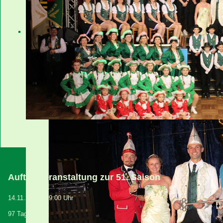
Instagram
über uns
Sponsoren
Links
Auftaktveranstaltung zur 51. Saison
14.11.2026
-
19:00 Uhr
97 Tage