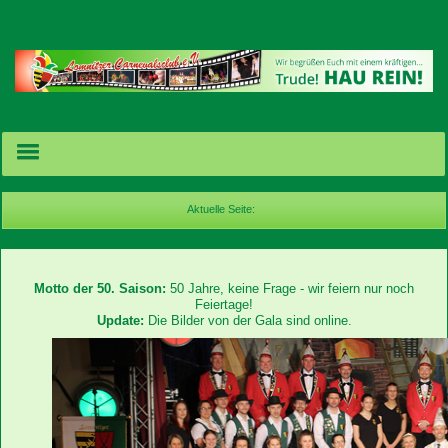
Aktuelle Seite:
Termine/Karten
Motto der 50. Saison:
50 Jahre, keine Frage - wir feiern nur noch
News
Feiertage!
Update:
Die Bilder von der Gala sind online.
Bilder
Videos
acebook