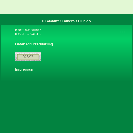
Instagram
© Lomnitzer Carnevals Club e.V.
Karten-Hotline:
↑↑↑
035205 / 54616
über uns
Datenschutzerklärung
Sponsoren
Links
Impressum