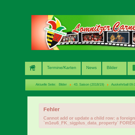
Termine/Karten
News
Bilder
Aktuelle Seite:
Bilder
43. Saison (2018/19)
Auskehrball 09.
Fehler
Cannot add or update a child row: a forei
`m1eu6_FK_sigplus_data_property` FOREI