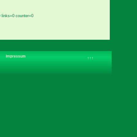
0 links=0 counter=0
Impressum
↑↑↑