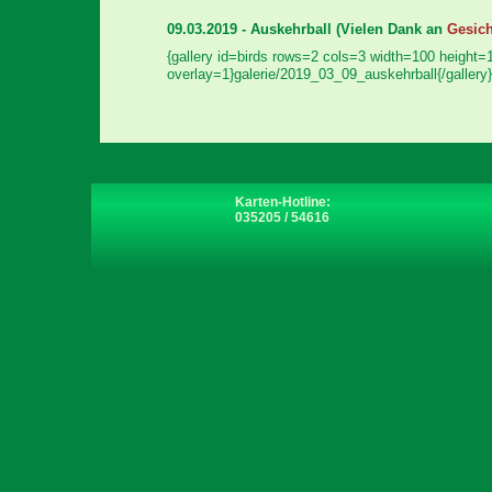
09.03.2019 - Auskehrball
(Vielen Dank an
Gesich
{gallery id=birds rows=2 cols=3 width=100 height=
overlay=1}galerie/2019_03_09_auskehrball{/gallery}
Karten-Hotline:
035205 / 54616