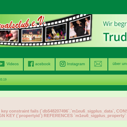
über un
Videos
acebook
Instagram
03.19
gn key constraint fails (`db548207496`.`m1eu6_sigplus_data`, C
GN KEY (`propertyid`) REFERENCES `m1eu6_sigplus_property`