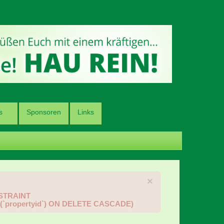
s
Sponsoren
Links
×
ONSTRAINT
 (`propertyid`) ON DELETE CASCADE)