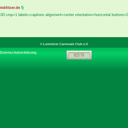
tsblitzer.de
!)
100 crop=1 labels=captions alignment=center orientation=horizontal buttons=
© Lomnitzer Carnevals Club e.V.
Datenschutzerklärung