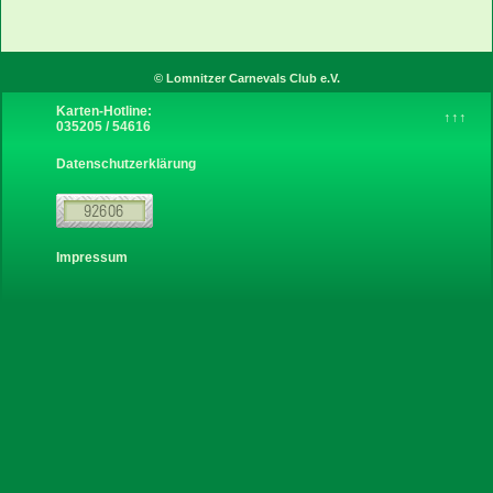
Instagram
© Lomnitzer Carnevals Club e.V.
Karten-Hotline:
↑↑↑
035205 / 54616
über uns
Datenschutzerklärung
Sponsoren
Links
Impressum