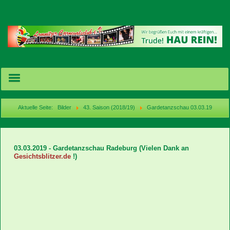
Aktuelle Seite:
Bilder
43. Saison (2018/19)
Gardetanzschau 03.03.19
Termine/Karten
03.03.2019 - Gardetanzschau Radeburg
(Vielen Dank an
News
Gesichtsblitzer.de
!)
Bilder
Videos
acebook