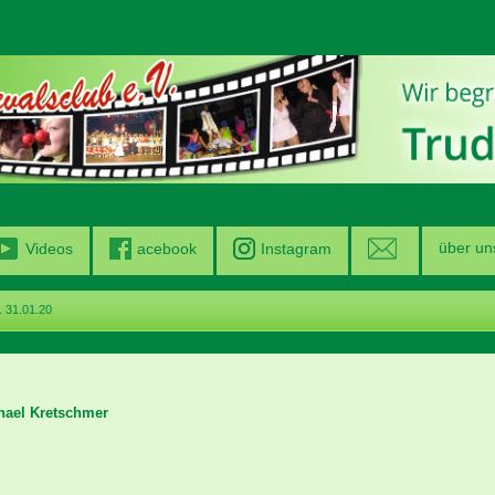
über un
Videos
acebook
Instagram
 31.01.20
chael Kretschmer