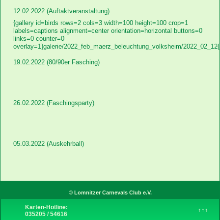
12.02.2022 (Auftaktveranstaltung)
Instagram
{gallery id=birds rows=2 cols=3 width=100 height=100 crop=1
labels=captions alignment=center orientation=horizontal buttons=0
links=0 counter=0
overlay=1}galerie/2022_feb_maerz_beleuchtung_volksheim/2022_02_12{/
19.02.2022 (80/90er Fasching)
über uns
Sponsoren
26.02.2022 (Faschingsparty)
Links
05.03.2022 (Auskehrball)
© Lomnitzer Carnevals Club e.V.
Karten-Hotline:
↑↑↑
035205 / 54616