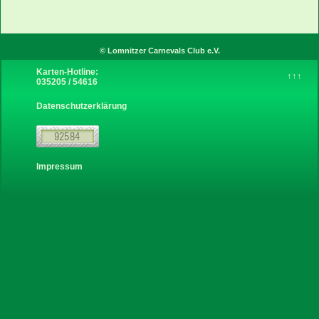
Instagram
© Lomnitzer Carnevals Club e.V.
Karten-Hotline:
↑↑↑
035205 / 54616
über uns
Datenschutzerklärung
Sponsoren
Links
Impressum