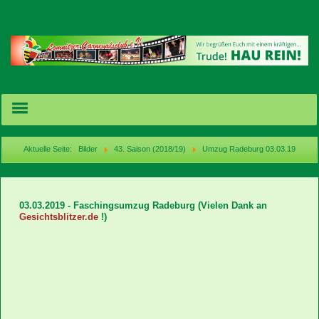
Aktuelle Seite:
Bilder
43. Saison (2018/19)
Umzug Radeburg 03.03.19
Termine/Karten
03.03.2019 - Faschingsumzug Radeburg
(Vielen Dank an
News
Gesichtsblitzer.de
!)
Bilder
Videos
acebook